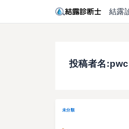
内
結露
容
を
ス
キ
ッ
プ
投稿者名:pwc
未分類