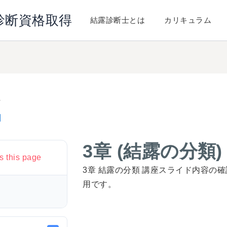
診断資格取得
結露診断士とは
カリキュラム
ト
日
3章 (結露の分類
s this page
3章 結露の分類 講座スライド内容の
用です。