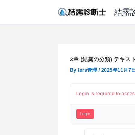
内
結露
容
を
ス
キ
ッ
プ
3章 (結露の分類) テキス
By
ters管理
/
2025年11月7
Login is required to acces
Login