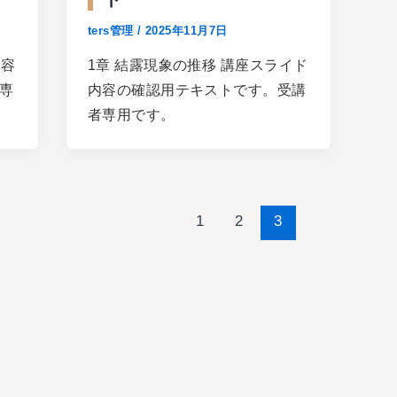
ters管理
/
2025年11月7日
内容
1章 結露現象の推移 講座スライド
専
内容の確認用テキストです。受講
者専用です。
1
2
3