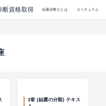
診断資格取得
結露診断士とは
カリキュラム
座
ス
3章 (結露の分類) テキス
ト