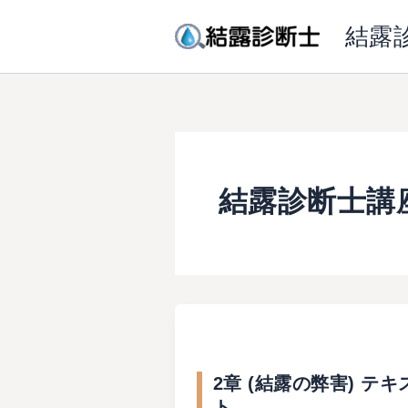
内
結露
容
を
ス
キ
ッ
プ
結露診断士講
2章 (結露の弊害) テキ
ト