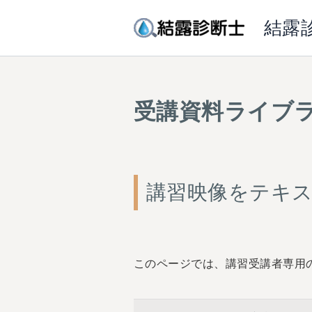
内
結露
容
を
ス
キ
受講資料ライブ
ッ
プ
講習映像をテキ
このページでは、講習受講者専用