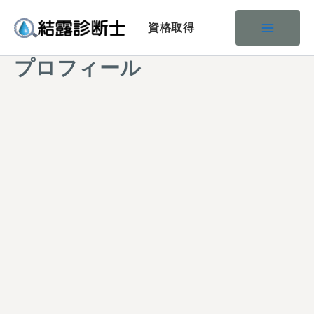
内
容
を
プロフィール
ス
キ
ッ
プ